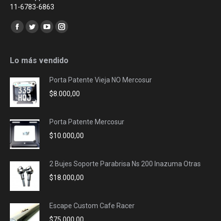
11-6783-6863
Encuéntranos en:
Facebook
Twitter
YouTube
Instagram
page
page
page
page
opens
opens
opens
opens
Lo más vendido
in
in
in
in
Porta Patente Vieja NO Mercosur
new
new
new
new
$
8.000,00
window
window
window
window
Porta Patente Mercosur
$
10.000,00
2 Bujes Soporte Parabrisa Ns 200 Inazuma Otras
$
18.000,00
Escape Custom Cafe Racer
$
75.000,00