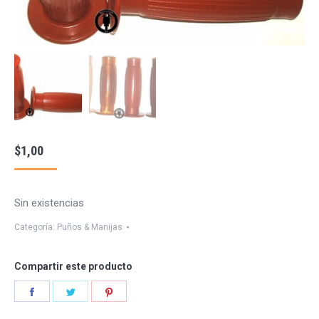
$
1,00
Sin existencias
Categoría:
Puños & Manijas
Compartir este producto
Share
Share
Share
on
on
on