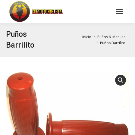
Buscar:
Puños
Estás aquí:
Inicio
Puños & Manijas
Puños Barrilito
Barrilito