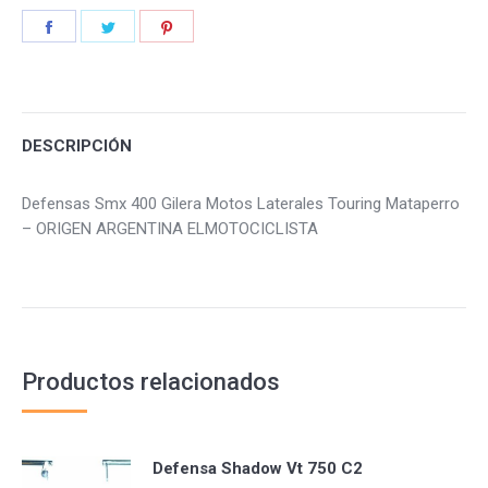
Share
Share
Share
on
on
on
Facebook
Twitter
Pinterest
DESCRIPCIÓN
Defensas Smx 400 Gilera Motos Laterales Touring Mataperro
– ORIGEN ARGENTINA ELMOTOCICLISTA
Productos relacionados
Defensa Shadow Vt 750 C2