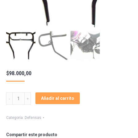
$
98.000,00
Defensas
Añadir al carrito
Smx
400
Gilera
Categoría:
Defensas
quantity
Compartir este producto