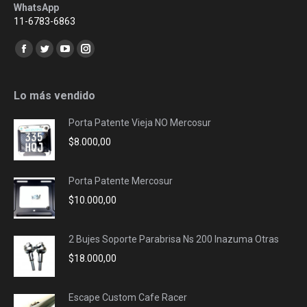
WhatsApp
11-6783-6863
Encuéntranos en:
Facebook
Twitter
YouTube
Instagram
page
page
page
page
opens
opens
opens
opens
Lo más vendido
in
in
in
in
Porta Patente Vieja NO Mercosur
new
new
new
new
$
8.000,00
window
window
window
window
Porta Patente Mercosur
$
10.000,00
2 Bujes Soporte Parabrisa Ns 200 Inazuma Otras
$
18.000,00
Escape Custom Cafe Racer