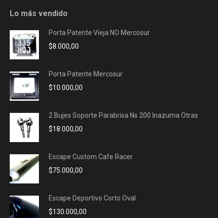
opens
opens
opens
opens
Lo más vendido
in
in
in
in
Porta Patente Vieja NO Mercosur
new
new
new
new
$
8.000,00
window
window
window
window
Porta Patente Mercosur
$
10.000,00
2 Bujes Soporte Parabrisa Ns 200 Inazuma Otras
$
18.000,00
Escape Custom Cafe Racer
$
75.000,00
Escape Deportivo Corto Oval
$
130.000,00