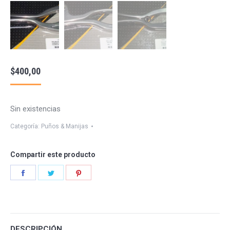
$
400,00
Sin existencias
Categoría:
Puños & Manijas
Compartir este producto
Share
Share
Share
on
on
on
Facebook
Twitter
Pinterest
DESCRIPCIÓN