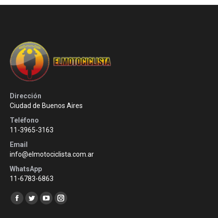
Dirección
Ciudad de Buenos Aires
Teléfono
11-3965-3163
Email
info@elmotociclista.com.ar
WhatsApp
11-6783-6863
Encuéntranos en:
Facebook
Twitter
YouTube
Instagram
page
page
page
page