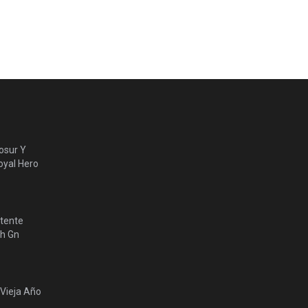
osur Y
yal Hero
tente
lh Gn
 Vieja Año