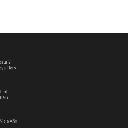
osur Y
yal Hero
tente
lh Gn
 Vieja Año