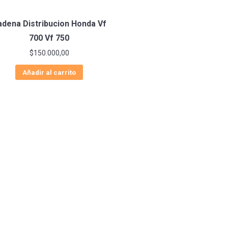
adena Distribucion Honda Vf
700 Vf 750
$
150.000,00
Añadir al carrito