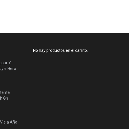
No hay productos en el carrito.
osur Y
yal Hero
tente
lh Gn
 Vieja Año