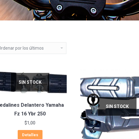
SIN STOCK
edalines Delantero Yamaha
SIN STOCK
Fz 16 Ybr 250
$
1,00
Detalles