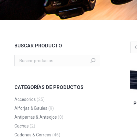
BUSCAR PRODUCTO
CATEGORÍAS DE PRODUCTOS
Accesorios
(25)
P
Alforjas & Baules
(9)
Antiparras & Anteojos
(0)
Cachas
(2)
Cadenas & Correas
(46)