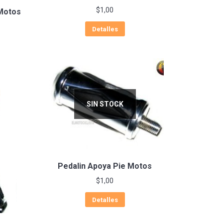
$
1,00
 Motos
Detalles
SIN STOCK
Pedalin Apoya Pie Motos
$
1,00
Detalles