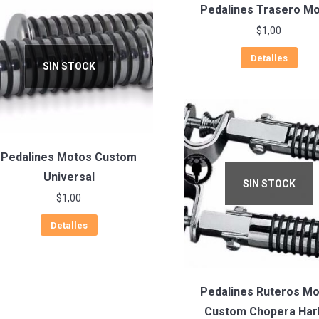
Pedalines Trasero M
$
1,00
Detalles
SIN STOCK
Pedalines Motos Custom
Universal
SIN STOCK
$
1,00
Detalles
Pedalines Ruteros M
Custom Chopera Har