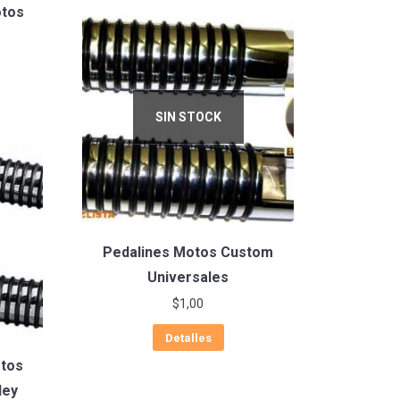
otos
SIN STOCK
Pedalines Motos Custom
Universales
$
1,00
Detalles
otos
ley