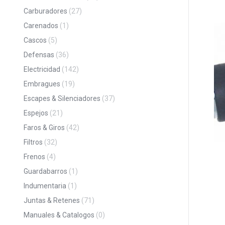
Carburadores
(27)
Carenados
(1)
Cascos
(5)
Defensas
(36)
Electricidad
(142)
Embragues
(19)
Escapes & Silenciadores
(37)
Espejos
(21)
Faros & Giros
(42)
Filtros
(32)
Frenos
(4)
Guardabarros
(1)
Indumentaria
(1)
Juntas & Retenes
(71)
Manuales & Catalogos
(0)