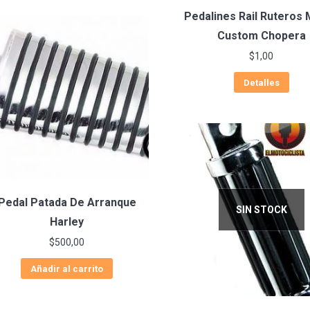
Pedalines Rail Ruteros
Custom Chopera
$
1,00
Detalles
Pedal Patada De Arranque
SIN STOCK
Harley
$
500,00
Añadir al carrito