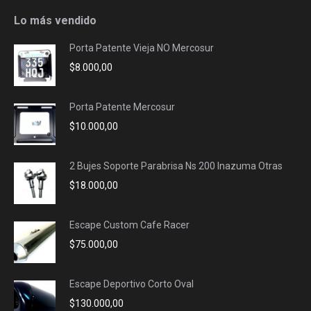
opens
opens
opens
opens
Lo más vendido
in
in
in
in
Porta Patente Vieja NO Mercosur
new
new
new
new
$
8.000,00
window
window
window
window
Porta Patente Mercosur
$
10.000,00
2 Bujes Soporte Parabrisa Ns 200 Inazuma Otras
$
18.000,00
Escape Custom Cafe Racer
$
75.000,00
Escape Deportivo Corto Oval
$
130.000,00