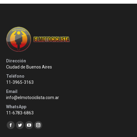
Dirección
Ciudad de Buenos Aires
Teléfono
11-3965-3163
Email
info@elmotociclista.com.ar
WhatsApp
11-6783-6863
Encuéntranos en:
Facebook
Twitter
YouTube
Instagram
page
page
page
page