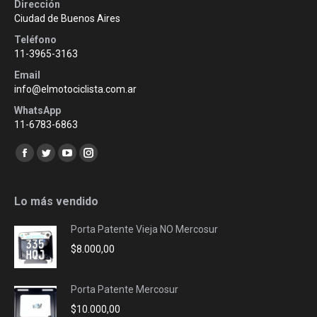
Dirección
Ciudad de Buenos Aires
Teléfono
11-3965-3163
Email
info@elmotociclista.com.ar
WhatsApp
11-6783-6863
Encuéntranos en:
Facebook
Twitter
YouTube
Instagram
page
page
page
page
opens
opens
opens
opens
Lo más vendido
in
in
in
in
Porta Patente Vieja NO Mercosur
new
new
new
new
$
8.000,00
window
window
window
window
Porta Patente Mercosur
$
10.000,00