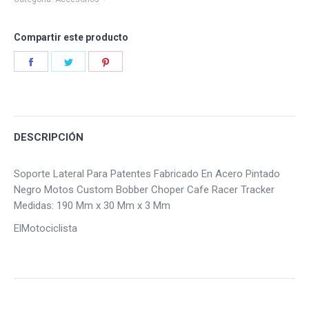
Compartir este producto
Share
Share
Share
on
on
on
Facebook
Twitter
Pinterest
DESCRIPCIÓN
Soporte Lateral Para Patentes Fabricado En Acero Pintado
Negro Motos Custom Bobber Choper Cafe Racer Tracker
Medidas: 190 Mm x 30 Mm x 3 Mm
ElMotociclista