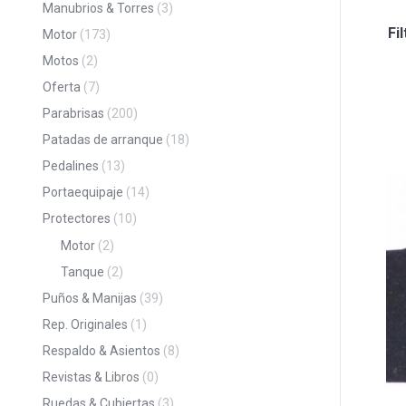
Manubrios & Torres
(3)
Fi
Motor
(173)
Motos
(2)
Oferta
(7)
Parabrisas
(200)
Patadas de arranque
(18)
Pedalines
(13)
Portaequipaje
(14)
Protectores
(10)
Motor
(2)
Tanque
(2)
Puños & Manijas
(39)
Rep. Originales
(1)
Respaldo & Asientos
(8)
Revistas & Libros
(0)
Ruedas & Cubiertas
(3)