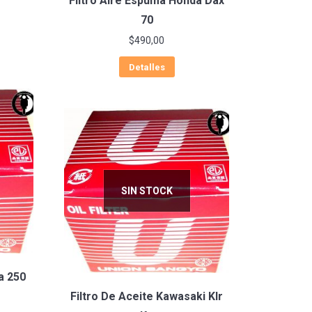
Filtro Aire Espuma Honda Dax
70
$
490,00
Detalles
SIN STOCK
a 250
Filtro De Aceite Kawasaki Klr