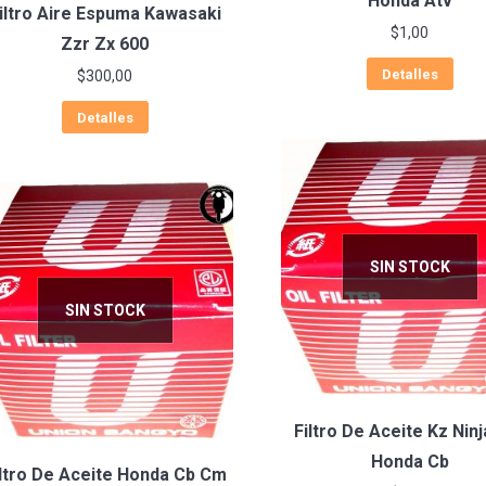
Honda Atv
iltro Aire Espuma Kawasaki
$
1,00
Zzr Zx 600
Detalles
$
300,00
Detalles
SIN STOCK
SIN STOCK
Filtro De Aceite Kz Ninj
Honda Cb
iltro De Aceite Honda Cb Cm