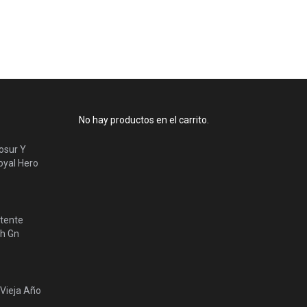
No hay productos en el carrito.
osur Y
yal Hero
tente
lh Gn
 Vieja Año