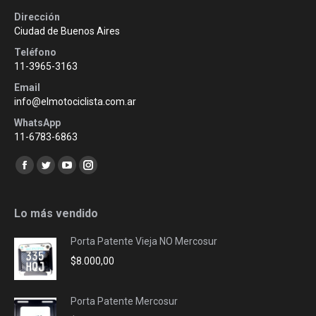
Dirección
Ciudad de Buenos Aires
Teléfono
11-3965-3163
Email
info@elmotociclista.com.ar
WhatsApp
11-6783-6863
Encuéntranos en:
Facebook
Twitter
YouTube
Instagram
page
page
page
page
opens
opens
opens
opens
Lo más vendido
in
in
in
in
Porta Patente Vieja NO Mercosur
new
new
new
new
$
8.000,00
window
window
window
window
Porta Patente Mercosur