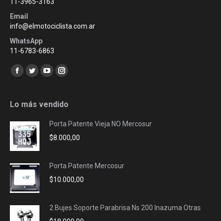
11-3965-3163
Email
info@elmotociclista.com.ar
WhatsApp
11-6783-6863
Encuéntranos en:
Facebook
Twitter
YouTube
Instagram
page
page
page
page
opens
opens
opens
opens
Lo más vendido
in
in
in
in
Porta Patente Vieja NO Mercosur
new
new
new
new
$
8.000,00
window
window
window
window
Porta Patente Mercosur
$
10.000,00
2 Bujes Soporte Parabrisa Ns 200 Inazuma Otras