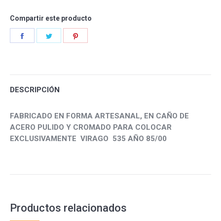
quantity
Compartir este producto
Share
Share
Share
on
on
on
Facebook
Twitter
Pinterest
DESCRIPCIÓN
FABRICADO EN FORMA ARTESANAL, EN CAÑO DE
ACERO PULIDO Y CROMADO PARA COLOCAR
EXCLUSIVAMENTE VIRAGO 535 AÑO 85/00
Productos relacionados