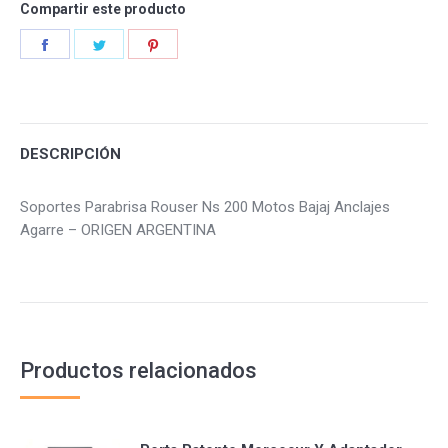
Compartir este producto
Share
Share
Share
on
on
on
Facebook
Twitter
Pinterest
DESCRIPCIÓN
Soportes Parabrisa Rouser Ns 200 Motos Bajaj Anclajes
Agarre – ORIGEN ARGENTINA
Productos relacionados