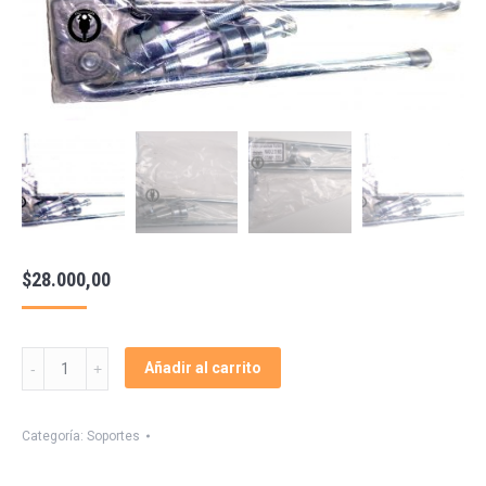
$
28.000,00
Soportes
Añadir al carrito
Parabrisa
Rouser
Ns
Categoría:
Soportes
200
quantity