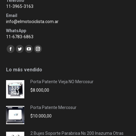
Teléfono
11-3965-3163
Email
info@elmotociclista.com.ar
WhatsApp
11-6783-6863
Encuéntranos en:
Facebook
Twitter
YouTube
Instagram
page
page
page
page
opens
opens
opens
opens
Lo más vendido
in
in
in
in
Porta Patente Vieja NO Mercosur
new
new
new
new
$
8.000,00
window
window
window
window
Porta Patente Mercosur
$
10.000,00
2 Bujes Soporte Parabrisa Ns 200 Inazuma Otras