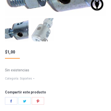
$
1,00
Sin existencias
Categoría:
Soportes
Compartir este producto
Share
Share
Share
on
on
on