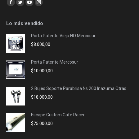
Encuéntranos en:
Facebook
Twitter
YouTube
Instagram
page
page
page
page
opens
opens
opens
opens
Lo más vendido
in
in
in
in
Porta Patente Vieja NO Mercosur
new
new
new
new
$
8.000,00
window
window
window
window
Porta Patente Mercosur
$
10.000,00
2 Bujes Soporte Parabrisa Ns 200 Inazuma Otras
$
18.000,00
Escape Custom Cafe Racer
$
75.000,00