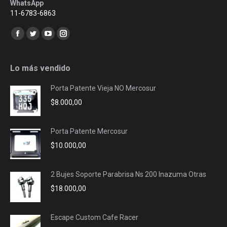
WhatsApp
11-6783-6863
Encuéntranos en:
Facebook
Twitter
YouTube
Instagram
page
page
page
page
opens
opens
opens
opens
Lo más vendido
in
in
in
in
Porta Patente Vieja NO Mercosur
new
new
new
new
$
8.000,00
window
window
window
window
Porta Patente Mercosur
$
10.000,00
2 Bujes Soporte Parabrisa Ns 200 Inazuma Otras
$
18.000,00
Escape Custom Cafe Racer