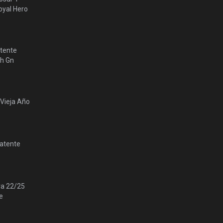
yal Hero
tente
lh Gn
 Vieja Año
Patente
ra 22/25
e