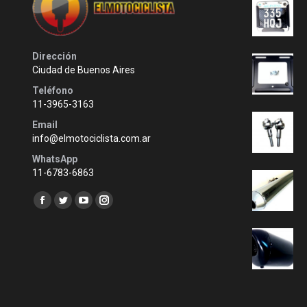
Dirección
Ciudad de Buenos Aires
Teléfono
11-3965-3163
Email
info@elmotociclista.com.ar
WhatsApp
11-6783-6863
Encuéntranos en:
Facebook
Twitter
YouTube
Instagram
page
page
page
page
opens
opens
opens
opens
in
in
in
in
new
new
new
new
window
window
window
window