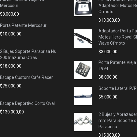
Mercosur
Adaptador Motos Ro
Cfmoto
$
8.000,00
$
13.000,00
Porta Patente Mercosur
Adaptador Porta Pa
$
10.000,00
Motos Hero Royal G
Wave Cfmoto
2 Bujes Soporte Parabrisa Ns
$
3.000,00
200 Inazuma Otras
Porta Patente Vieja
$
18.000,00
1994
$
8.000,00
Escape Custom Cafe Racer
$
75.000,00
Soporte Lateral P/
$
5.000,00
Escape Deportivo Corto Oval
$
130.000,00
2 Bujes y Abrazade
mm Para Soporte d
Parabrisa
$
15.000,00