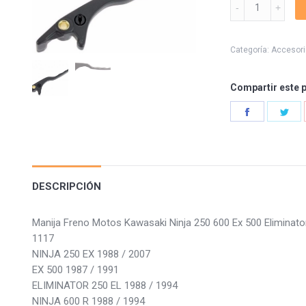
Manija
Freno
Ninja
250
Categoría:
Accesor
600
Ex
Compartir este 
500
Eliminator
Share
Sha
quantity
on
on
Facebook
Twi
DESCRIPCIÓN
Manija Freno Motos Kawasaki Ninja 250 600 Ex 500 Elimin
1117
NINJA 250 EX 1988 / 2007
EX 500 1987 / 1991
ELIMINATOR 250 EL 1988 / 1994
NINJA 600 R 1988 / 1994