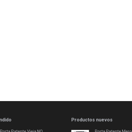
ndido
Productos nuevos
Porta Patente Vieja NO
Porta Patente Merc