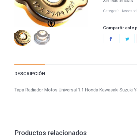
Sin existencias
Categoría:
Accesor
Compartir este 
Share
Sha
on
on
Facebook
Twi
DESCRIPCIÓN
Tapa Radiador Motos Universal 1.1 Honda Kawasaki Suzu
Productos relacionados