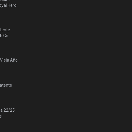
yal Hero
tente
lh Gn
 Vieja Año
Patente
ra 22/25
e