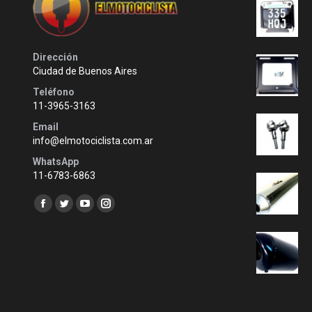
Dirección
Ciudad de Buenos Aires
Teléfono
11-3965-3163
Email
info@elmotociclista.com.ar
WhatsApp
11-6783-6863
Encuéntranos en:
Facebook
Twitter
YouTube
Instagram
page
page
page
page
opens
opens
opens
opens
in
in
in
in
new
new
new
new
window
window
window
window