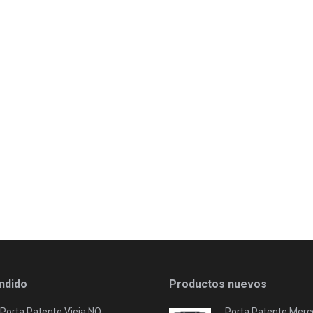
ndido
Productos nuevos
Porta Patente Vieja NO
Porta Patente Merc