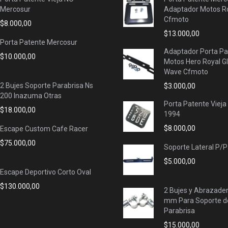
Mercosur
Adaptador Motos Ro
Cfmoto
$
8.000,00
$
13.000,00
Porta Patente Mercosur
Adaptador Porta Pa
$
10.000,00
Motos Hero Royal G
Wave Cfmoto
2 Bujes Soporte Parabrisa Ns
$
3.000,00
200 Inazuma Otras
Porta Patente Vieja
$
18.000,00
1994
$
8.000,00
Escape Custom Cafe Racer
$
75.000,00
Soporte Lateral P/
$
5.000,00
Escape Deportivo Corto Oval
$
130.000,00
2 Bujes y Abrazade
mm Para Soporte d
Parabrisa
$
15.000,00