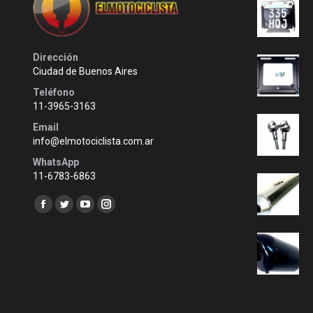
Dirección
Ciudad de Buenos Aires
Teléfono
11-3965-3163
Email
info@elmotociclista.com.ar
WhatsApp
11-6783-6863
Encuéntranos en:
Facebook
Twitter
YouTube
Instagram
page
page
page
page
opens
opens
opens
opens
in
in
in
in
new
new
new
new
window
window
window
window