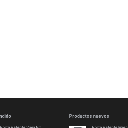
ndido
Productos nuevos
Porta Patente Vieja NO
Porta Patente Merc