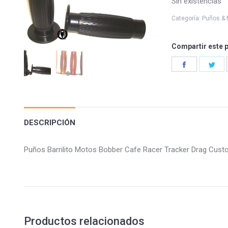
Sin existencias
Categoría:
Puños & 
Compartir este 
Share
Sha
on
on
Facebook
Twi
DESCRIPCIÓN
Puños Barrilito Motos Bobber Cafe Racer Tracker Drag 
Productos relacionados