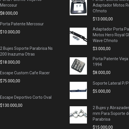
Mercosur
Adaptador Motos Ro
Cfmoto
$
8.000,00
$
13.000,00
Porta Patente Mercosur
Adaptador Porta Pa
$
10.000,00
Motos Hero Royal G
Wave Cfmoto
2 Bujes Soporte Parabrisa Ns
$
3.000,00
200 Inazuma Otras
Porta Patente Vieja
$
18.000,00
1994
$
8.000,00
Escape Custom Cafe Racer
$
75.000,00
Soporte Lateral P/
$
5.000,00
Escape Deportivo Corto Oval
$
130.000,00
2 Bujes y Abrazade
mm Para Soporte d
Parabrisa
$
15.000,00