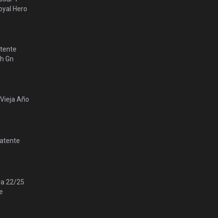
yal Hero
tente
lh Gn
 Vieja Año
Patente
ra 22/25
e