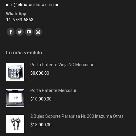
info@elmotociclista.com.ar
WhatsApp
11-6783-6863
Encuéntranos en:
Facebook
Twitter
YouTube
Instagram
page
page
page
page
opens
opens
opens
opens
Lo más vendido
in
in
in
in
Porta Patente Vieja NO Mercosur
new
new
new
new
$
8.000,00
window
window
window
window
Porta Patente Mercosur
$
10.000,00
2 Bujes Soporte Parabrisa Ns 200 Inazuma Otras
$
18.000,00