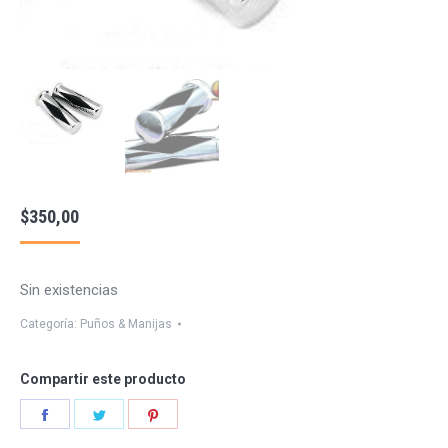
$
350,00
Sin existencias
Categoría:
Puños & Manijas
Compartir este producto
Share
Share
Share
on
on
on