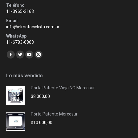
Teléfono
11-3965-3163
Email
info@elmotociclista.com.ar
WhatsApp
11-6783-6863
Encuéntranos en:
Facebook
Twitter
YouTube
Instagram
page
page
page
page
opens
opens
opens
opens
Lo más vendido
in
in
in
in
Porta Patente Vieja NO Mercosur
new
new
new
new
$
8.000,00
window
window
window
window
Porta Patente Mercosur
$
10.000,00