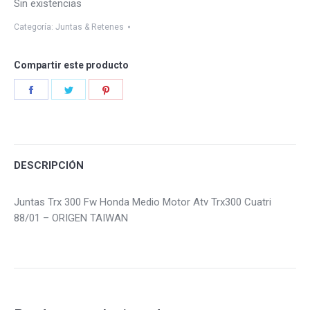
Sin existencias
Categoría:
Juntas & Retenes
Compartir este producto
Share
Share
Share
on
on
on
Facebook
Twitter
Pinterest
DESCRIPCIÓN
Juntas Trx 300 Fw Honda Medio Motor Atv Trx300 Cuatri
88/01 – ORIGEN TAIWAN