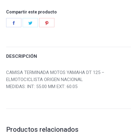
Compartir este producto
Share
Share
Share
on
on
on
Facebook
Twitter
Pinterest
DESCRIPCIÓN
CAMISA TERMINADA MOTOS YAMAHA DT 125 –
ELMOTOCICLISTA ORIGEN NACIONAL
MEDIDAS: INT: 55.00 MM EXT: 60.05
Productos relacionados