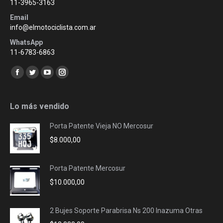
11-3965-3163
Email
info@elmotociclista.com.ar
WhatsApp
11-6783-6863
Encuéntranos en:
Facebook
Twitter
YouTube
Instagram
page
page
page
page
opens
opens
opens
opens
Lo más vendido
in
in
in
in
Porta Patente Vieja NO Mercosur
new
new
new
new
$
8.000,00
window
window
window
window
Porta Patente Mercosur
$
10.000,00
2 Bujes Soporte Parabrisa Ns 200 Inazuma Otras