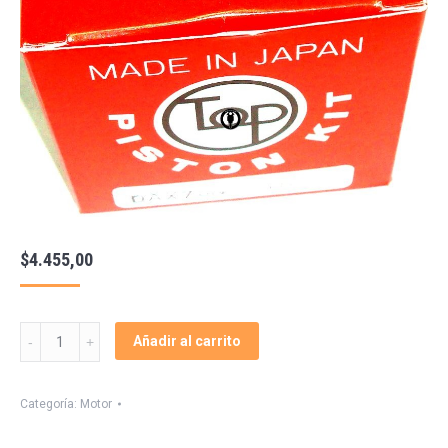
$
4.455,00
Piston
Añadir al carrito
Perno
Aros
Japon
Categoría:
Motor
Dax
70