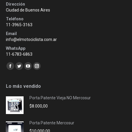
Dirección
Ciudad de Buenos Aires
Teléfono
11-3965-3163
Email
info@elmotociclista.com.ar
WhatsApp
11-6783-6863
Encuéntranos en:
Facebook
Twitter
YouTube
Instagram
page
page
page
page
opens
opens
opens
opens
Lo más vendido
in
in
in
in
Porta Patente Vieja NO Mercosur
new
new
new
new
$
8.000,00
window
window
window
window
Porta Patente Mercosur
$
10.000,00