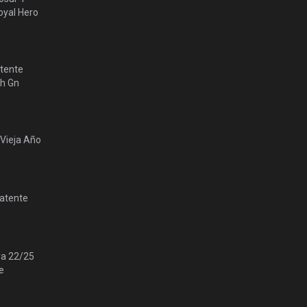
yal Hero
tente
lh Gn
 Vieja Año
Patente
ra 22/25
e