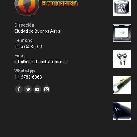
Dirección
Ciudad de Buenos Aires
Teléfono
11-3965-3163
Email
info@elmotociclista.com.ar
WhatsApp
11-6783-6863
Encuéntranos en:
Facebook
Twitter
YouTube
Instagram
page
page
page
page
opens
opens
opens
opens
in
in
in
in
new
new
new
new
window
window
window
window