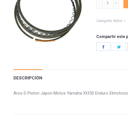
Aros
Japon
Xt350
quantity
Categoría:
Motor
Compartir este 
Share
Sha
on
on
Facebook
Twi
DESCRIPCIÓN
Aros D Piston Japon Motos Yamaha Xt350 Enduro Elmotoci