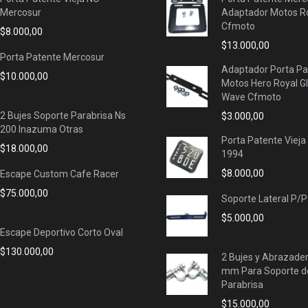
Mercosur
Adaptador Motos Ro
Cfmoto
$
8.000,00
$
13.000,00
Porta Patente Mercosur
Adaptador Porta Pa
$
10.000,00
Motos Hero Royal G
Wave Cfmoto
2 Bujes Soporte Parabrisa Ns
$
3.000,00
200 Inazuma Otras
Porta Patente Vieja
$
18.000,00
1994
$
8.000,00
Escape Custom Cafe Racer
$
75.000,00
Soporte Lateral P/
$
5.000,00
Escape Deportivo Corto Oval
$
130.000,00
2 Bujes y Abrazade
mm Para Soporte d
Parabrisa
$
15.000,00