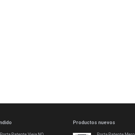
ndido
Productos nuevos
Porta Patente Vieja NO
Porta Patente Merc