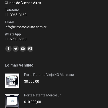
Ciudad de Buenos Aires
Teléfono
11-3965-3163
Email
info@elmotociclista.com.ar
WhatsApp
11-6783-6863
Encuéntranos en:
Facebook
Twitter
YouTube
Instagram
page
page
page
page
opens
opens
opens
opens
Lo más vendido
in
in
in
in
Porta Patente Vieja NO Mercosur
new
new
new
new
$
8.000,00
window
window
window
window
Porta Patente Mercosur
$
10.000,00