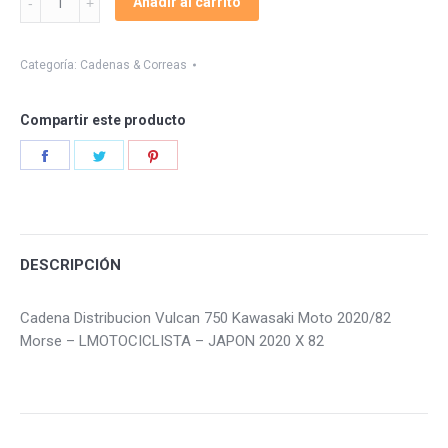
Añadir al carrito
Distribucion
Vulcan
750
Categoría:
Cadenas & Correas
2020/82
quantity
Compartir este producto
Share
Share
Share
on
on
on
Facebook
Twitter
Pinterest
DESCRIPCIÓN
Cadena Distribucion Vulcan 750 Kawasaki Moto 2020/82
Morse – LMOTOCICLISTA – JAPON 2020 X 82