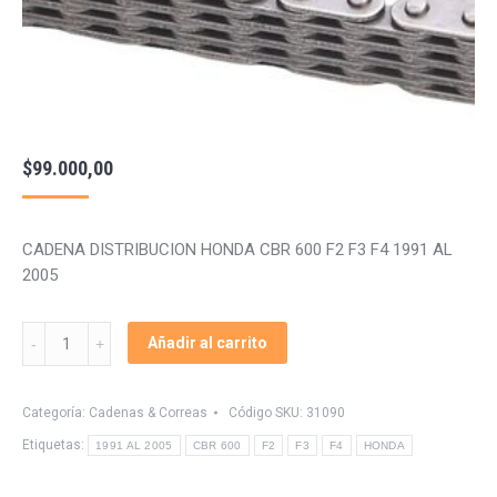
$
99.000,00
CADENA DISTRIBUCION HONDA CBR 600 F2 F3 F4 1991 AL
2005
731090
Añadir al carrito
CADENA
DISTRIBUCIÓN
CBR
Categoría:
Cadenas & Correas
Código SKU:
31090
quantity
Etiquetas:
1991 AL 2005
CBR 600
F2
F3
F4
HONDA