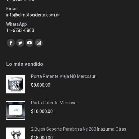
Email
info@elmotociclista.com.ar
WhatsApp
11-6783-6863
Encuéntranos en:
Facebook
Twitter
YouTube
Instagram
page
page
page
page
opens
opens
opens
opens
Lo más vendido
in
in
in
in
Porta Patente Vieja NO Mercosur
new
new
new
new
$
8.000,00
window
window
window
window
Porta Patente Mercosur
$
10.000,00
2 Bujes Soporte Parabrisa Ns 200 Inazuma Otras
$
18.000,00