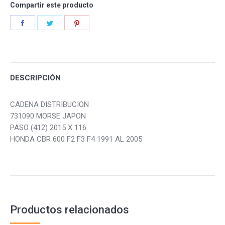
Compartir este producto
Share
Share
Share
on
on
on
Facebook
Twitter
Pinterest
DESCRIPCIÓN
CADENA DISTRIBUCION
731090 MORSE JAPON
PASO (412) 2015 X 116
HONDA CBR 600 F2 F3 F4 1991 AL 2005
Productos relacionados