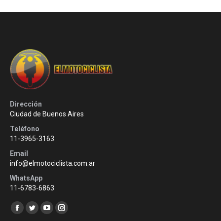
Dirección
Ciudad de Buenos Aires
Teléfono
11-3965-3163
Email
info@elmotociclista.com.ar
WhatsApp
11-6783-6863
Encuéntranos en:
Facebook
Twitter
YouTube
Instagram