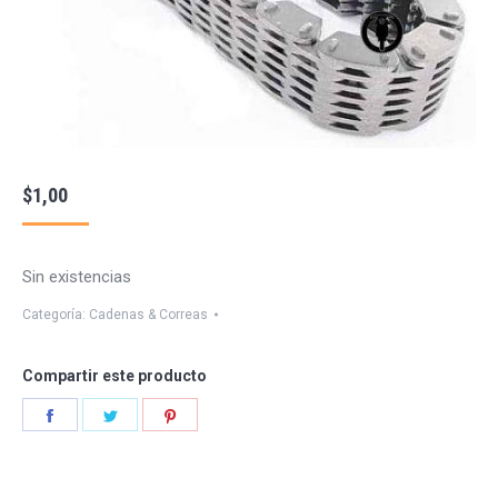
$
1,00
Sin existencias
Categoría:
Cadenas & Correas
Compartir este producto
Share
Share
Share
on
on
on
Facebook
Twitter
Pinterest