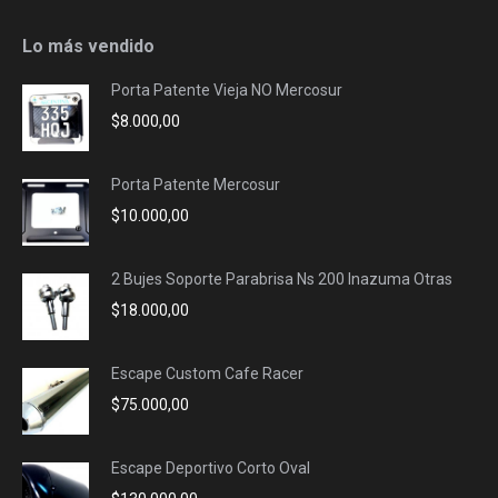
page
page
page
page
opens
opens
opens
opens
Lo más vendido
in
in
in
in
Porta Patente Vieja NO Mercosur
new
new
new
new
$
8.000,00
window
window
window
window
Porta Patente Mercosur
$
10.000,00
2 Bujes Soporte Parabrisa Ns 200 Inazuma Otras
$
18.000,00
Escape Custom Cafe Racer
$
75.000,00
Escape Deportivo Corto Oval