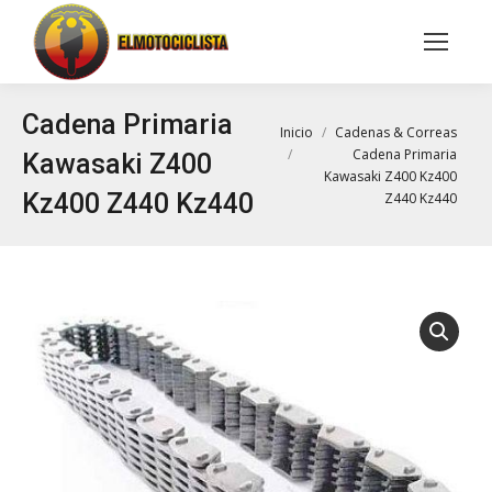
Buscar:
Cadena Primaria
Estás aquí:
Inicio
Cadenas & Correas
Cadena Primaria
Kawasaki Z400
Kawasaki Z400 Kz400
Kz400 Z440 Kz440
Z440 Kz440