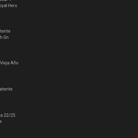
yal Hero
tente
lh Gn
 Vieja Año
Patente
ra 22/25
e