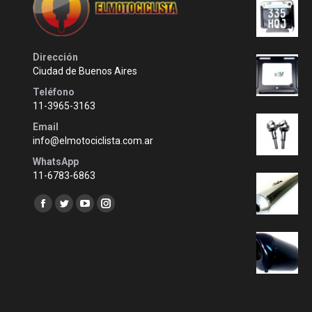
Dirección
Ciudad de Buenos Aires
Teléfono
11-3965-3163
Email
info@elmotociclista.com.ar
WhatsApp
11-6783-6863
Encuéntranos en:
Facebook
Twitter
YouTube
Instagram
page
page
page
page
opens
opens
opens
opens
in
in
in
in
new
new
new
new
window
window
window
window