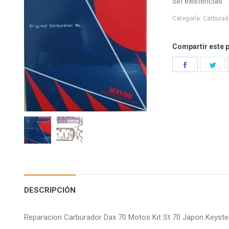
Sin existencias
Categoría:
Carburad
Compartir este 
Share
Sha
on
on
Facebook
Twi
DESCRIPCIÓN
Reparacion Carburador Dax 70 Motos Kit St 70 Japon Keyste