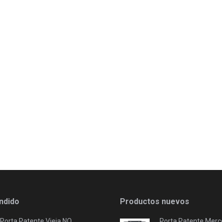
ndido
Productos nuevos
Porta Patente Vieja NO
Porta Patente Merc