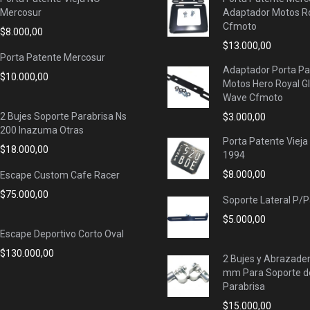
Mercosur
Adaptador Motos Ro
Cfmoto
$
8.000,00
$
13.000,00
Porta Patente Mercosur
Adaptador Porta Pa
$
10.000,00
Motos Hero Royal G
Wave Cfmoto
2 Bujes Soporte Parabrisa Ns
$
3.000,00
200 Inazuma Otras
Porta Patente Vieja
$
18.000,00
1994
$
8.000,00
Escape Custom Cafe Racer
$
75.000,00
Soporte Lateral P/
$
5.000,00
Escape Deportivo Corto Oval
$
130.000,00
2 Bujes y Abrazade
mm Para Soporte d
Parabrisa
$
15.000,00