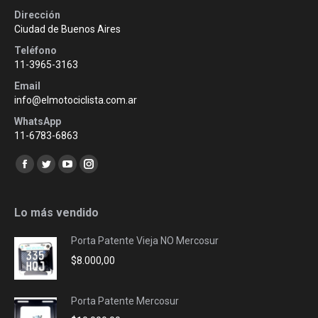
Dirección
Ciudad de Buenos Aires
Teléfono
11-3965-3163
Email
info@elmotociclista.com.ar
WhatsApp
11-6783-6863
Encuéntranos en:
Facebook
Twitter
YouTube
Instagram
page
page
page
page
opens
opens
opens
opens
Lo más vendido
in
in
in
in
Porta Patente Vieja NO Mercosur
new
new
new
new
$
8.000,00
window
window
window
window
Porta Patente Mercosur