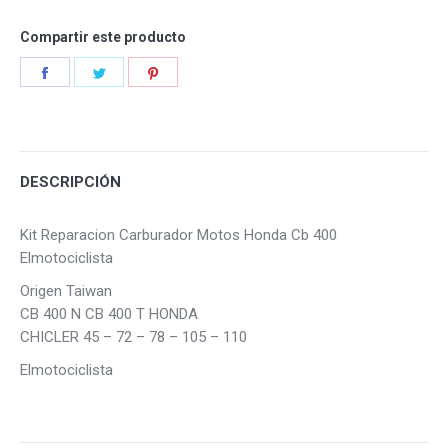
Compartir este producto
Share
Share
Share
on
on
on
Facebook
Twitter
Pinterest
DESCRIPCIÓN
Kit Reparacion Carburador Motos Honda Cb 400
Elmotociclista
Origen Taiwan
CB 400 N CB 400 T HONDA
CHICLER 45 – 72 – 78 – 105 – 110
Elmotociclista