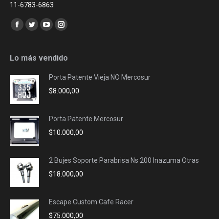
11-6783-6863
Encuéntranos en:
Facebook
Twitter
YouTube
Instagram
page
page
page
page
opens
opens
opens
opens
Lo más vendido
in
in
in
in
Porta Patente Vieja NO Mercosur
new
new
new
new
$
8.000,00
window
window
window
window
Porta Patente Mercosur
$
10.000,00
2 Bujes Soporte Parabrisa Ns 200 Inazuma Otras
$
18.000,00
Escape Custom Cafe Racer
$
75.000,00