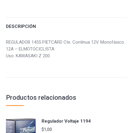
on
on
on
Facebook
Twitter
Pinterest
DESCRIPCIÓN
REGULADOR 1455 PIETCARD Cte. Contínua 12V. Monofásico
12A – ELMOTOCICLISTA
Uso: KAWASAKI Z 200
Productos relacionados
Regulador Voltaje 1194
$
1,00