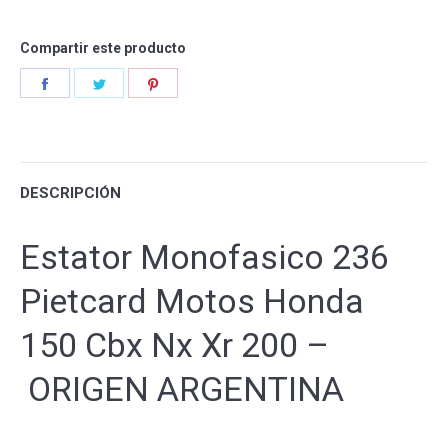
Compartir este producto
Share
Share
Share
on
on
on
Facebook
Twitter
Pinterest
DESCRIPCIÓN
Estator Monofasico 236
Pietcard Motos Honda
150 Cbx Nx Xr 200 –
ORIGEN ARGENTINA