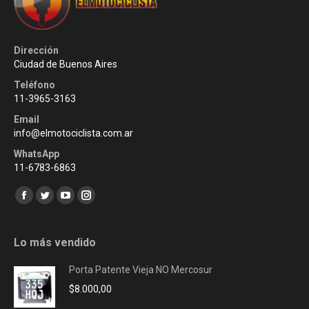
Dirección
Ciudad de Buenos Aires
Teléfono
11-3965-3163
Email
info@elmotociclista.com.ar
WhatsApp
11-6783-6863
Encuéntranos en:
Facebook
Twitter
YouTube
Instagram
page
page
page
page
opens
opens
opens
opens
Lo más vendido
in
in
in
in
Porta Patente Vieja NO Mercosur
new
new
new
new
$
8.000,00
window
window
window
window