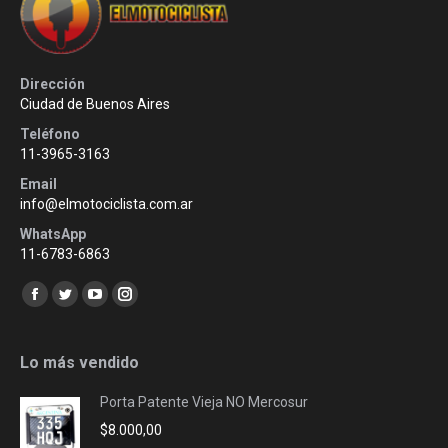
Dirección
Ciudad de Buenos Aires
Teléfono
11-3965-3163
Email
info@elmotociclista.com.ar
WhatsApp
11-6783-6863
Encuéntranos en:
Facebook
Twitter
YouTube
Instagram
page
page
page
page
opens
opens
opens
opens
Lo más vendido
in
in
in
in
Porta Patente Vieja NO Mercosur
new
new
new
new
$
8.000,00
window
window
window
window