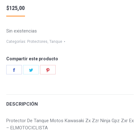
$
125,00
Sin existencias
Categorías:
Protectores
,
Tanque
Compartir este producto
Share
Share
Share
on
on
on
Facebook
Twitter
Pinterest
DESCRIPCIÓN
Protector De Tanque Motos Kawasaki Zx Zzr Ninja Gpz Zxr Ex
– ELMOTOCICLISTA