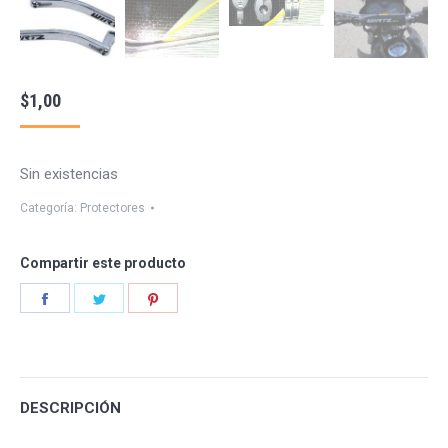
$
1,00
Sin existencias
Categoría:
Protectores
Compartir este producto
Share
Share
Share
on
on
on
Facebook
Twitter
Pinterest
DESCRIPCIÓN