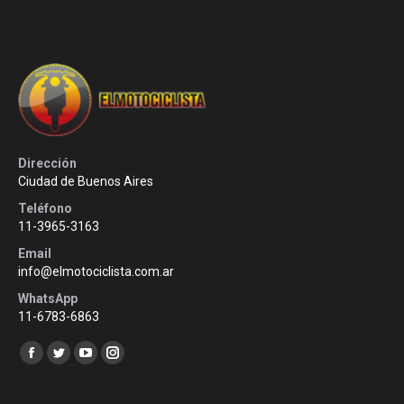
Dirección
Ciudad de Buenos Aires
Teléfono
11-3965-3163
Email
info@elmotociclista.com.ar
WhatsApp
11-6783-6863
Encuéntranos en:
Facebook
Twitter
YouTube
Instagram
page
page
page
page