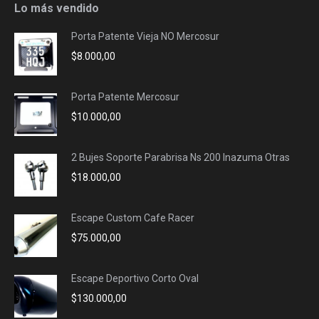
opens
opens
opens
opens
Lo más vendido
in
in
in
in
Porta Patente Vieja NO Mercosur
new
new
new
new
$
8.000,00
window
window
window
window
Porta Patente Mercosur
$
10.000,00
2 Bujes Soporte Parabrisa Ns 200 Inazuma Otras
$
18.000,00
Escape Custom Cafe Racer
$
75.000,00
Escape Deportivo Corto Oval
$
130.000,00