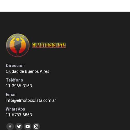
Dirección
Ciudad de Buenos Aires
Teléfono
11-3965-3163
Email
info@elmotociclista.com.ar
WhatsApp
11-6783-6863
Encuéntranos en:
Facebook
Twitter
YouTube
Instagram