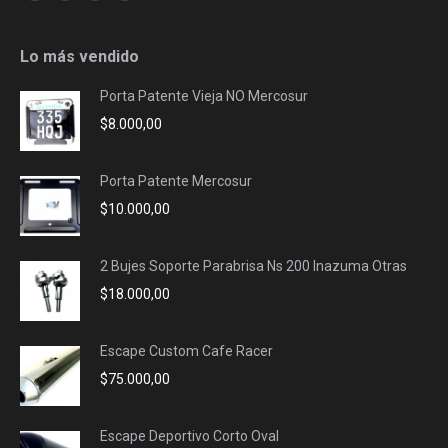
page
page
page
page
opens
opens
opens
opens
Lo más vendido
in
in
in
in
Porta Patente Vieja NO Mercosur
new
new
new
new
$
8.000,00
window
window
window
window
Porta Patente Mercosur
$
10.000,00
2 Bujes Soporte Parabrisa Ns 200 Inazuma Otras
$
18.000,00
Escape Custom Cafe Racer
$
75.000,00
Escape Deportivo Corto Oval