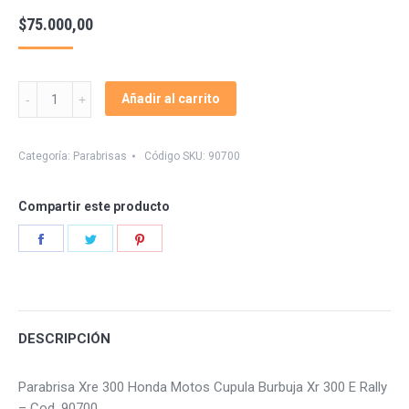
$
75.000,00
Parabrisa
Añadir al carrito
Honda
Xre
300
Categoría:
Parabrisas
Código SKU:
90700
Rally
quantity
Compartir este producto
Share
Share
Share
on
on
on
Facebook
Twitter
Pinterest
DESCRIPCIÓN
Parabrisa Xre 300 Honda Motos Cupula Burbuja Xr 300 E Rally
– Cod. 90700