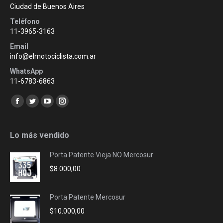
Ciudad de Buenos Aires
Teléfono
11-3965-3163
Email
info@elmotociclista.com.ar
WhatsApp
11-6783-6863
Encuéntranos en:
Facebook
Twitter
YouTube
Instagram
page
page
page
page
opens
opens
opens
opens
Lo más vendido
in
in
in
in
Porta Patente Vieja NO Mercosur
new
new
new
new
$
8.000,00
window
window
window
window
Porta Patente Mercosur
$
10.000,00