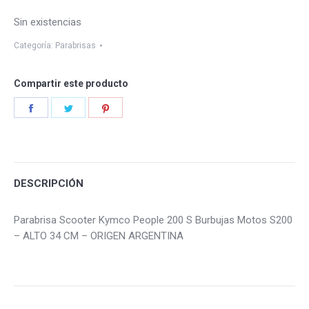
Sin existencias
Categoría:
Parabrisas
Compartir este producto
Share
Share
Share
on
on
on
Facebook
Twitter
Pinterest
DESCRIPCIÓN
Parabrisa Scooter Kymco People 200 S Burbujas Motos S200
– ALTO 34 CM – ORIGEN ARGENTINA