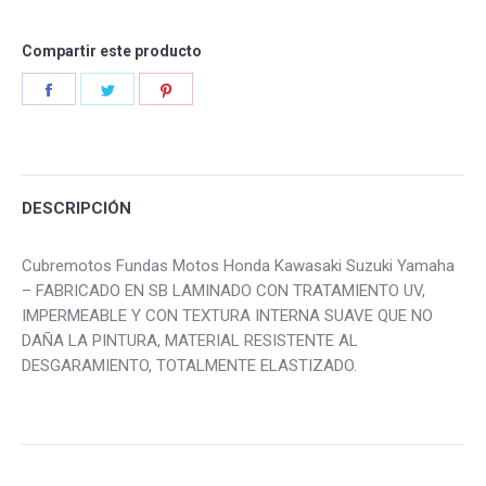
Compartir este producto
Share
Share
Share
on
on
on
Facebook
Twitter
Pinterest
DESCRIPCIÓN
Cubremotos Fundas Motos Honda Kawasaki Suzuki Yamaha
– FABRICADO EN SB LAMINADO CON TRATAMIENTO UV,
IMPERMEABLE Y CON TEXTURA INTERNA SUAVE QUE NO
DAÑA LA PINTURA, MATERIAL RESISTENTE AL
DESGARAMIENTO, TOTALMENTE ELASTIZADO.