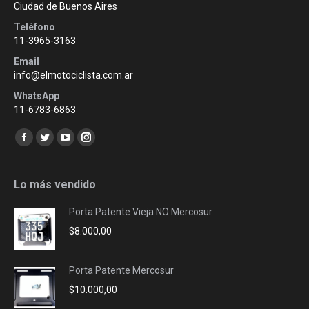
Ciudad de Buenos Aires
Teléfono
11-3965-3163
Email
info@elmotociclista.com.ar
WhatsApp
11-6783-6863
Encuéntranos en:
Facebook
Twitter
YouTube
Instagram
page
page
page
page
opens
opens
opens
opens
Lo más vendido
in
in
in
in
Porta Patente Vieja NO Mercosur
new
new
new
new
$
8.000,00
window
window
window
window
Porta Patente Mercosur
$
10.000,00