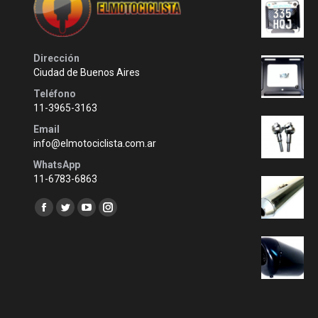
Dirección
Ciudad de Buenos Aires
Teléfono
11-3965-3163
Email
info@elmotociclista.com.ar
WhatsApp
11-6783-6863
Encuéntranos en:
Facebook
Twitter
YouTube
Instagram
page
page
page
page
opens
opens
opens
opens
in
in
in
in
new
new
new
new
window
window
window
window