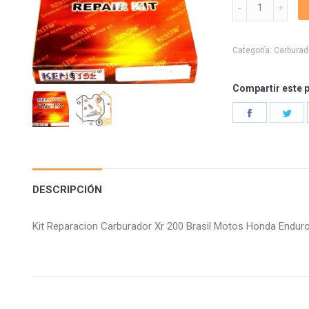
Kit
Reparacion
Carburador
Xr
Categoría:
Carburad
200
quantity
Compartir este 
Share
Sha
on
on
Facebook
Twi
DESCRIPCIÓN
Kit Reparacion Carburador Xr 200 Brasil Motos Honda Endu