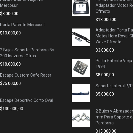
Mercosur
Adaptador Motos Ro
Cfmoto
$
8.000,00
$
13.000,00
Porta Patente Mercosur
Adaptador Porta Pa
$
10.000,00
Motos Hero Royal G
Wave Cfmoto
2 Bujes Soporte Parabrisa Ns
$
3.000,00
200 Inazuma Otras
Porta Patente Vieja
$
18.000,00
1994
$
8.000,00
Escape Custom Cafe Racer
$
75.000,00
Soporte Lateral P/
$
5.000,00
Escape Deportivo Corto Oval
$
130.000,00
2 Bujes y Abrazade
mm Para Soporte d
Parabrisa
$
15.000,00