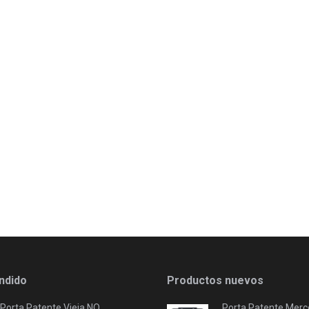
ndido
Productos nuevos
Porta Patente Vieja NO
Porta Patente Merc