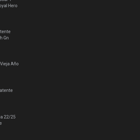
yal Hero
tente
lh Gn
 Vieja Año
Patente
ra 22/25
e