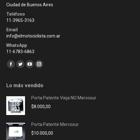
Ciudad de Buenos Aires
Teléfono
11-3965-3163
Email
info@elmotociclista.com.ar
WhatsApp
11-6783-6863
Encuéntranos en:
Facebook
Twitter
YouTube
Instagram
page
page
page
page
opens
opens
opens
opens
Lo más vendido
in
in
in
in
Porta Patente Vieja NO Mercosur
new
new
new
new
$
8.000,00
window
window
window
window
Porta Patente Mercosur
$
10.000,00