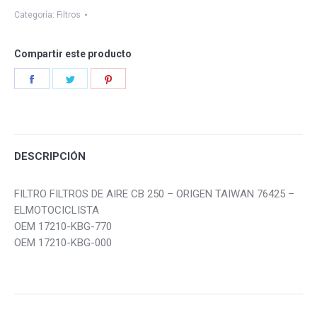
Categoría:
Filtros
Compartir este producto
Share
Share
Share
on
on
on
Facebook
Twitter
Pinterest
DESCRIPCIÓN
FILTRO FILTROS DE AIRE CB 250 – ORIGEN TAIWAN 76425 –
ELMOTOCICLISTA
OEM 17210-KBG-770
OEM 17210-KBG-000