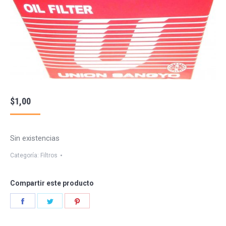
$
1,00
Sin existencias
Categoría:
Filtros
Compartir este producto
Share
Share
Share
on
on
on