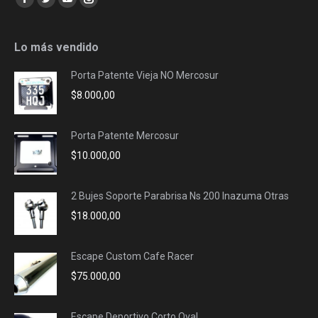
Facebook
Twitter
YouTube
Instagram
page
page
page
page
opens
opens
opens
opens
Lo más vendido
in
in
in
in
Porta Patente Vieja NO Mercosur
new
new
new
new
$
8.000,00
window
window
window
window
Porta Patente Mercosur
$
10.000,00
2 Bujes Soporte Parabrisa Ns 200 Inazuma Otras
$
18.000,00
Escape Custom Cafe Racer
$
75.000,00
Escape Deportivo Corto Oval