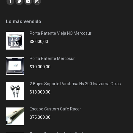
Facebook
Twitter
YouTube
Instagram
page
page
page
page
opens
opens
opens
opens
Lo más vendido
in
in
in
in
Porta Patente Vieja NO Mercosur
new
new
new
new
$
8.000,00
window
window
window
window
Porta Patente Mercosur
$
10.000,00
2 Bujes Soporte Parabrisa Ns 200 Inazuma Otras
$
18.000,00
Escape Custom Cafe Racer
$
75.000,00