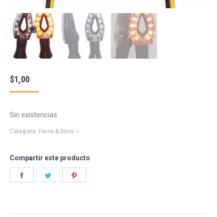
$
1,00
Sin existencias
Categoría:
Faros & Giros
Compartir este producto
Share
Share
Share
on
on
on
Facebook
Twitter
Pinterest