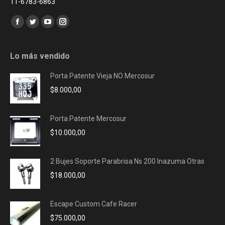
11-6783-6863
Encuéntranos en:
Facebook
Twitter
YouTube
Instagram
page
page
page
page
opens
opens
opens
opens
Lo más vendido
in
in
in
in
Porta Patente Vieja NO Mercosur
new
new
new
new
$
8.000,00
window
window
window
window
Porta Patente Mercosur
$
10.000,00
2 Bujes Soporte Parabrisa Ns 200 Inazuma Otras
$
18.000,00
Escape Custom Cafe Racer
$
75.000,00