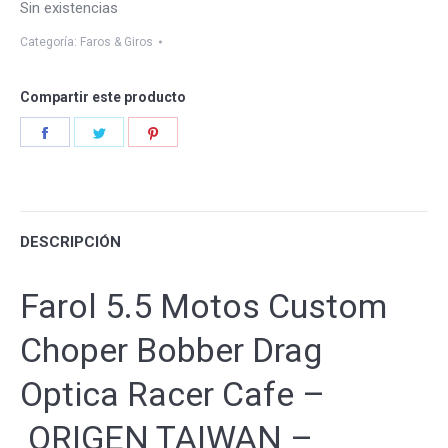
Sin existencias
Categoría:
Faros & Giros
Compartir este producto
Share
Share
Share
on
on
on
Facebook
Twitter
Pinterest
DESCRIPCIÓN
Farol 5.5 Motos Custom
Choper Bobber Drag
Optica Racer Cafe –
ORIGEN TAIWAN –