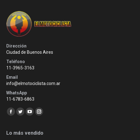
Dirección
Ciudad de Buenos Aires
Teléfono
11-3965-3163
Email
info@elmotociclista.com.ar
WhatsApp
11-6783-6863
Encuéntranos en:
Facebook
Twitter
YouTube
Instagram
page
page
page
page
opens
opens
opens
opens
Lo más vendido
in
in
in
in