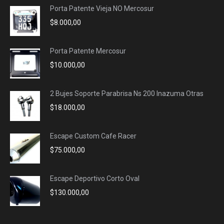
Porta Patente Vieja NO Mercosur
new
new
new
new
$
8.000,00
window
window
window
window
Porta Patente Mercosur
$
10.000,00
2 Bujes Soporte Parabrisa Ns 200 Inazuma Otras
$
18.000,00
Escape Custom Cafe Racer
$
75.000,00
Escape Deportivo Corto Oval
$
130.000,00