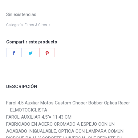
Sin existencias
Categoría:
Faros & Giros
Compartir este producto
Share
Share
Share
on
on
on
Facebook
Twitter
Pinterest
DESCRIPCIÓN
Farol 4.5 Auxiliar Motos Custom Choper Bobber Optica Racer
– ELMOTOCICLISTA
FAROL AUXILIAR 4.5″= 11.43 CM
FABRICADO EN ACERO CROMADO A ESPEJO CON UN
ACABADO INIGUALABLE, OPTICA CON LAMPARA COMUN