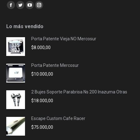
Encuéntranos en:
Facebook
Twitter
YouTube
Instagram
page
page
page
page
opens
opens
opens
opens
Lo más vendido
in
in
in
in
Porta Patente Vieja NO Mercosur
new
new
new
new
$
8.000,00
window
window
window
window
Porta Patente Mercosur
$
10.000,00
2 Bujes Soporte Parabrisa Ns 200 Inazuma Otras
$
18.000,00
Escape Custom Cafe Racer
$
75.000,00