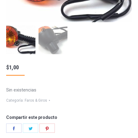
$
1,00
Sin existencias
Categoría:
Faros & Giros
Compartir este producto
Share
Share
Share
on
on
on