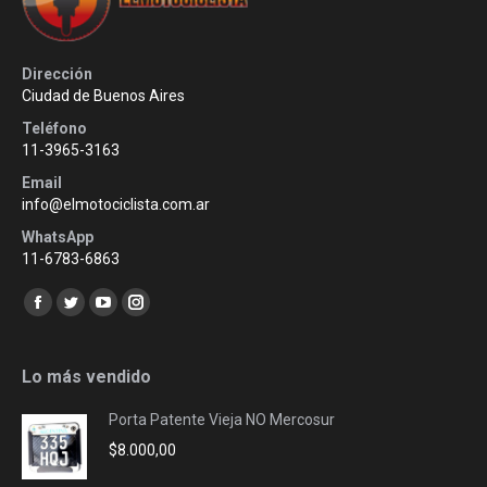
Dirección
Ciudad de Buenos Aires
Teléfono
11-3965-3163
Email
info@elmotociclista.com.ar
WhatsApp
11-6783-6863
Encuéntranos en:
Facebook
Twitter
YouTube
Instagram
page
page
page
page
opens
opens
opens
opens
Lo más vendido
in
in
in
in
Porta Patente Vieja NO Mercosur
new
new
new
new
$
8.000,00
window
window
window
window