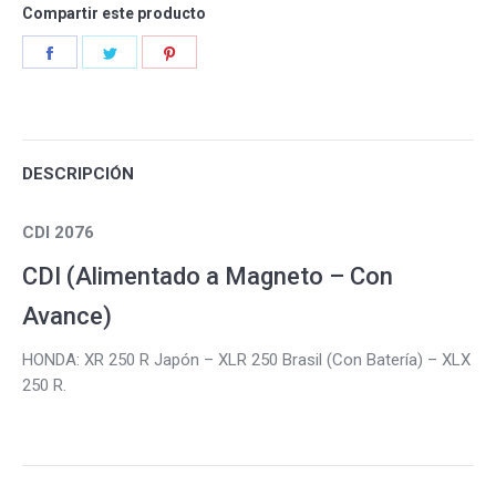
Compartir este producto
Share
Share
Share
on
on
on
Facebook
Twitter
Pinterest
DESCRIPCIÓN
CDI 2076
CDI (Alimentado a Magneto – Con
Avance)
HONDA: XR 250 R Japón – XLR 250 Brasil (Con Batería) – XLX
250 R.