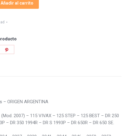
Añadir al carrito
dad
producto
re
Share
on
tter
Pinterest
0 Vs – ORIGEN ARGENTINA
(Mod. 2007) – 115 VIVAX – 125 STEP – 125 BEST – DR 250
3P – DR 350 1994R – DR S 1993P – DR 650R – DR 650 SE.