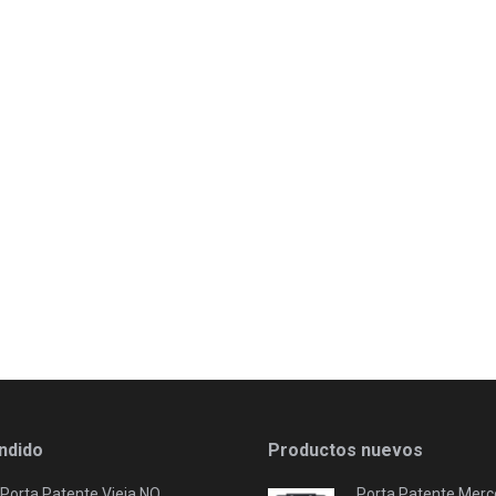
ndido
Productos nuevos
Porta Patente Vieja NO
Porta Patente Merc