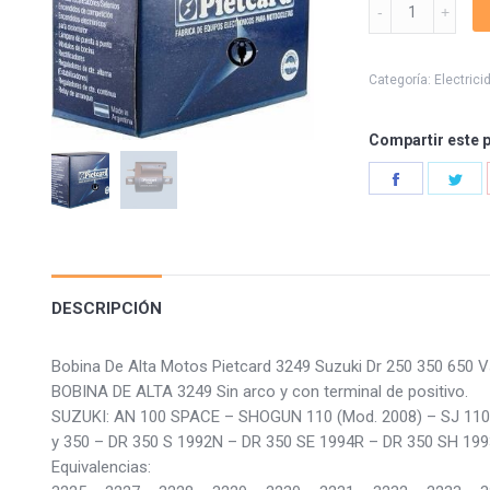
Bobina
De
Alta
3249
Categoría:
Electrici
Suzuki
Pietcard
Compartir este 
quantity
Share
Sha
on
on
Facebook
Twi
DESCRIPCIÓN
Bobina De Alta Motos Pietcard 3249 Suzuki Dr 250 350 65
BOBINA DE ALTA 3249 Sin arco y con terminal de positivo.
SUZUKI: AN 100 SPACE – SHOGUN 110 (Mod. 2008) – SJ 110 
y 350 – DR 350 S 1992N – DR 350 SE 1994R – DR 350 SH 199
Equivalencias: