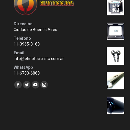
Dirección
Ciudad de Buenos Aires
Teléfono
11-3965-3163
Email
info@elmotociclista.com.ar
WhatsApp
11-6783-6863
Encuéntranos en:
Facebook
Twitter
YouTube
Instagram
page
page
page
page
opens
opens
opens
opens
in
in
in
in
new
new
new
new
window
window
window
window