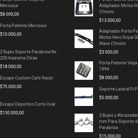
Mercosur
Adaptador Motos Ro
Cfmoto
$
8.000,00
$
13.000,00
Porta Patente Mercosur
Adaptador Porta Pa
$
10.000,00
Motos Hero Royal G
Wave Cfmoto
2 Bujes Soporte Parabrisa Ns
$
3.000,00
200 Inazuma Otras
Porta Patente Vieja
$
18.000,00
1994
$
8.000,00
Escape Custom Cafe Racer
$
75.000,00
Soporte Lateral P/
$
5.000,00
Escape Deportivo Corto Oval
$
130.000,00
2 Bujes y Abrazade
mm Para Soporte d
Parabrisa
$
15.000,00