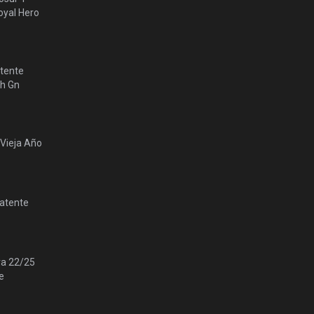
yal Hero
tente
lh Gn
 Vieja Año
Patente
ra 22/25
e