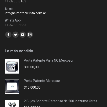
11-3965-3163
Email
info@elmotociclista.com.ar
WhatsApp
11-6783-6863
Encuéntranos en:
Facebook
Twitter
YouTube
Instagram
page
page
page
page
opens
opens
opens
opens
Lo más vendido
in
in
in
in
Porta Patente Vieja NO Mercosur
new
new
new
new
$
8.000,00
window
window
window
window
Porta Patente Mercosur
$
10.000,00
2 Bujes Soporte Parabrisa Ns 200 Inazuma Otras