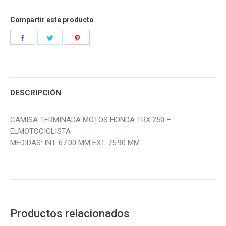
Compartir este producto
Share
Share
Share
on
on
on
Facebook
Twitter
Pinterest
DESCRIPCIÓN
CAMISA TERMINADA MOTOS HONDA TRX 250 –
ELMOTOCICLISTA
MEDIDAS: INT. 67.00 MM EXT. 75.90 MM
Productos relacionados