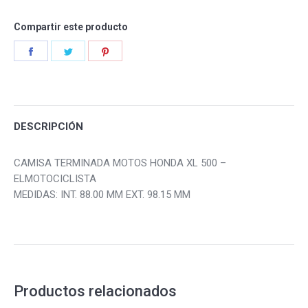
Compartir este producto
Share
Share
Share
on
on
on
Facebook
Twitter
Pinterest
DESCRIPCIÓN
CAMISA TERMINADA MOTOS HONDA XL 500 –
ELMOTOCICLISTA
MEDIDAS: INT. 88.00 MM EXT. 98.15 MM
Productos relacionados