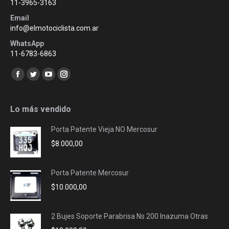
11-3965-3163
Email
info@elmotociclista.com.ar
WhatsApp
11-6783-6863
Encuéntranos en:
Facebook
Twitter
YouTube
Instagram
page
page
page
page
opens
opens
opens
opens
Lo más vendido
in
in
in
in
Porta Patente Vieja NO Mercosur
new
new
new
new
$
8.000,00
window
window
window
window
Porta Patente Mercosur
$
10.000,00
2 Bujes Soporte Parabrisa Ns 200 Inazuma Otras