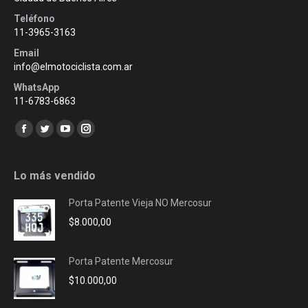
Teléfono
11-3965-3163
Email
info@elmotociclista.com.ar
WhatsApp
11-6783-6863
Encuéntranos en:
Facebook
Twitter
YouTube
Instagram
page
page
page
page
opens
opens
opens
opens
Lo más vendido
in
in
in
in
Porta Patente Vieja NO Mercosur
new
new
new
new
$
8.000,00
window
window
window
window
Porta Patente Mercosur
$
10.000,00