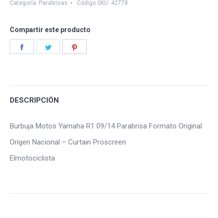
R1
Categoría:
Parabrisas
Código SKU:
42778
09/14
quantity
Compartir este producto
Share
Share
Share
on
on
on
Facebook
Twitter
Pinterest
DESCRIPCIÓN
Burbuja Motos Yamaha R1 09/14 Parabrisa Formato Original
Origen Nacional – Curtain Proscreen
Elmotociclista