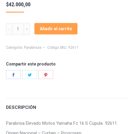
$
42.000,00
Parabrisa
Añadir al carrito
Motos
Fz
16
Categoría:
Parabrisas
Código SKU:
92611
S
Yamaha
Compartir este producto
Elevado
quantity
Share
Share
Share
on
on
on
Facebook
Twitter
Pinterest
DESCRIPCIÓN
Parabrisa Elevado Motos Yamaha Fz 16 S Cupula 92611
Origen Nacional – Curtain – Proscreen