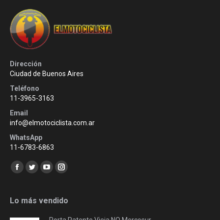
Dirección
Ciudad de Buenos Aires
Teléfono
11-3965-3163
Email
info@elmotociclista.com.ar
WhatsApp
11-6783-6863
Encuéntranos en:
Facebook
Twitter
YouTube
Instagram
page
page
page
page
opens
opens
opens
opens
Lo más vendido
in
in
in
in
Porta Patente Vieja NO Mercosur