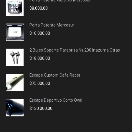
new
new
new
new
$
8.000,00
window
window
window
window
Porta Patente Mercosur
$
10.000,00
2 Bujes Soporte Parabrisa Ns 200 Inazuma Otras
$
18.000,00
Escape Custom Cafe Racer
$
75.000,00
Escape Deportivo Corto Oval
$
130.000,00