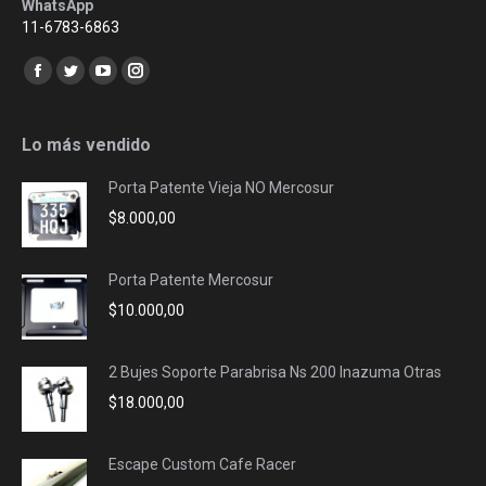
WhatsApp
11-6783-6863
Encuéntranos en:
Facebook
Twitter
YouTube
Instagram
page
page
page
page
opens
opens
opens
opens
Lo más vendido
in
in
in
in
Porta Patente Vieja NO Mercosur
new
new
new
new
$
8.000,00
window
window
window
window
Porta Patente Mercosur
$
10.000,00
2 Bujes Soporte Parabrisa Ns 200 Inazuma Otras
$
18.000,00
Escape Custom Cafe Racer