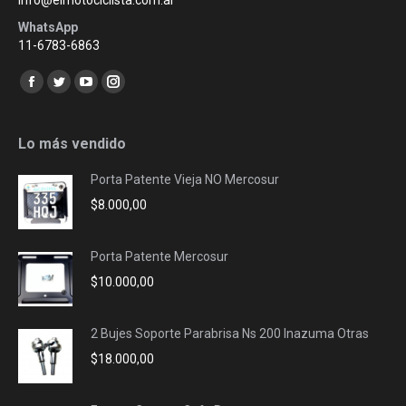
info@elmotociclista.com.ar
WhatsApp
11-6783-6863
Encuéntranos en:
Facebook
Twitter
YouTube
Instagram
page
page
page
page
opens
opens
opens
opens
Lo más vendido
in
in
in
in
Porta Patente Vieja NO Mercosur
new
new
new
new
$
8.000,00
window
window
window
window
Porta Patente Mercosur
$
10.000,00
2 Bujes Soporte Parabrisa Ns 200 Inazuma Otras
$
18.000,00