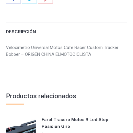
on
on
on
Facebook
Twitter
Pinterest
DESCRIPCIÓN
Velocimetro Universal Motos Café Racer Custom Tracker
Bobber – ORIGEN CHINA ELMOTOCICLISTA
Productos relacionados
Farol Trasero Motos 9 Led Stop
Posicion Giro