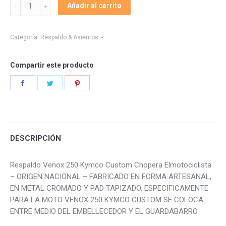
Respaldo
Añadir al carrito
Venox
250
Kymco
Categoría:
Respaldo & Asientos
quantity
Compartir este producto
Share
Share
Share
on
on
on
Facebook
Twitter
Pinterest
DESCRIPCIÓN
Respaldo Venox 250 Kymco Custom Chopera Elmotociclista
– ORIGEN NACIONAL – FABRICADO EN FORMA ARTESANAL,
EN METAL CROMADO Y PAD TAPIZADO, ESPECIFICAMENTE
PARA LA MOTO VENOX 250 KYMCO CUSTOM SE COLOCA
ENTRE MEDIO DEL EMBELLECEDOR Y EL GUARDABARRO