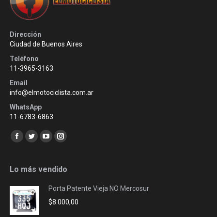
Dirección
Ciudad de Buenos Aires
Teléfono
11-3965-3163
Email
info@elmotociclista.com.ar
WhatsApp
11-6783-6863
Encuéntranos en:
Facebook
Twitter
YouTube
Instagram
page
page
page
page
opens
opens
opens
opens
Lo más vendido
in
in
in
in
Porta Patente Vieja NO Mercosur
new
new
new
new
$
8.000,00
window
window
window
window